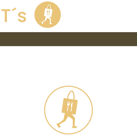
Worauf hast Du Lust
?